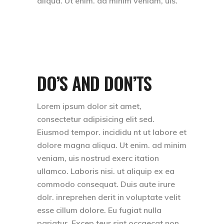
aliqua. Ut enim. ad minim veniam, uis.
DO’S AND DON’TS
Lorem ipsum dolor sit amet,
consectetur adipisicing elit sed.
Eiusmod tempor. incididu nt ut labore et
dolore magna aliqua. Ut enim. ad minim
veniam, uis nostrud exerc itation
ullamco. Laboris nisi. ut aliquip ex ea
commodo consequat. Duis aute irure
dolr. inreprehen derit in voluptate velit
esse cillum dolore. Eu fugiat nulla
pariatur. Excep teur sint occaecat non