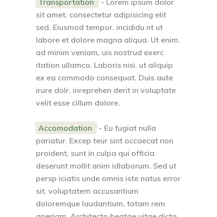
Transportation
- Lorem ipsum dolor
sit amet, consectetur adipisicing elit
sed. Eiusmod tempor. incididu nt ut
labore et dolore magna aliqua. Ut enim.
ad minim veniam, uis nostrud exerc
itation ullamco. Laboris nisi. ut aliquip
ex ea commodo consequat. Duis aute
irure dolr. inreprehen derit in voluptate
velit esse cillum dolore.
Accomodation
- Eu fugiat nulla
pariatur. Excep teur sint occaecat non
proident, sunt in culpa qui officia
deserunt mollit anim idlaborum. Sed ut
persp iciatis unde omnis iste natus error
sit. voluptatem accusantium
doloremque laudantium, totam rem
aperiam. Architecto beatae vitae dicta