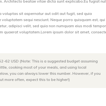
Architecto beatae vitae dicta sunt explicabo.Eu fugiat nul
oluptas sit aspernatur aut odit aut fugit, sed quia
e voluptatem sequi nesciunt. Neque porro quisquam est, qui
etur, adipisci velit, sed quia non numquam eius modi tempo
am quaerat voluptatem.Lorem ipsum dolor sit amet, consect
52-62 USD (Note: This is a suggested budget assuming
little, cooking most of your meals, and using local
below, you can always lower this number. However, if you
t more often, expect this to be higher!)