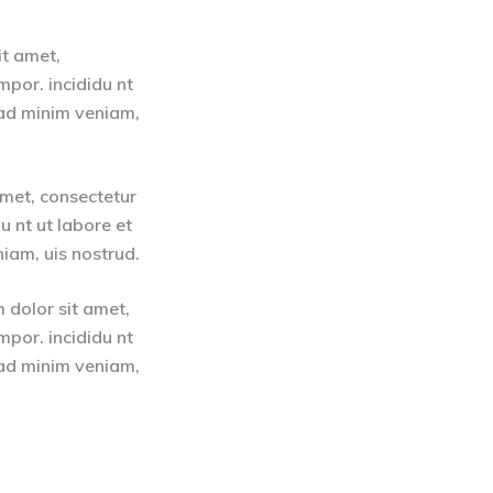
it amet,
mpor. incididu nt
 ad minim veniam,
amet, consectetur
u nt ut labore et
iam, uis nostrud.
 dolor sit amet,
mpor. incididu nt
 ad minim veniam,