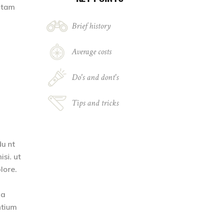
totam
Brief history
Average costs
Do's and dont's
Tips and tricks
du nt
si. ut
lore.
ia
ntium