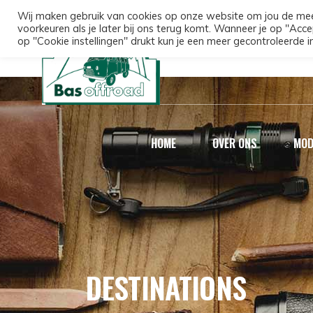
Wij maken gebruik van cookies op onze website om jou de mee
voorkeuren als je later bij ons terug komt. Wanneer je op "Acce
op "Cookie instellingen" drukt kun je een meer gecontroleerde i
HOME
OVER ONS
MOD
DESTINATIONS