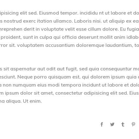
isicing elit sed. Eiusmod tempor. incididu nt ut labore et d
nostrud exerc itation ullamco. Laboris nisi. ut aliquip ex ea
eprehen derit in voluptate velit esse cillum dolore. Eu fugia
 proident, sunt in culpa qui officia deserunt mollit anim idla
 error sit. voluptatem accusantium doloremque laudantium, 
sit aspernatur aut odit aut fugit, sed quia consequuntur m
esciunt. Neque porro quisquam est, qui dolorem ipsum quia 
quia non numquam eius modi tempora incidunt ut labore et dol
psum dolor sit amet, consectetur adipisicing elit sed. Ei
na aliqua. Ut enim.