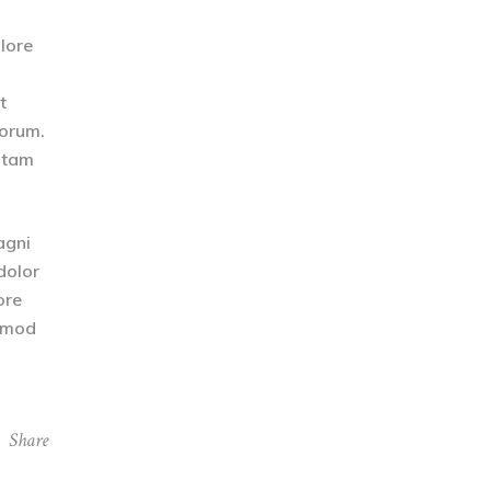
olore
t
borum.
totam
agni
dolor
ore
usmod
Share