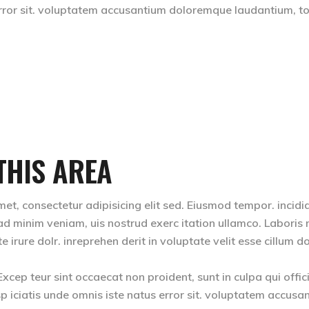
 error sit. voluptatem accusantium doloremque laudantium, 
THIS AREA
et, consectetur adipisicing elit sed. Eiusmod tempor. incidi
d minim veniam, uis nostrud exerc itation ullamco. Laboris ni
rure dolr. inreprehen derit in voluptate velit esse cillum do
 Excep teur sint occaecat non proident, sunt in culpa qui offic
p iciatis unde omnis iste natus error sit. voluptatem accusa