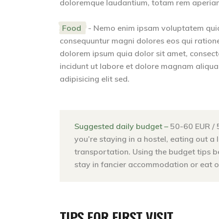
doloremque laudantium, totam rem aperiam. 
Food
- Nemo enim ipsam voluptatem quia v
consequuntur magni dolores eos qui ration
dolorem ipsum quia dolor sit amet, consect
incidunt ut labore et dolore magnam aliqu
adipisicing elit sed.
Suggested daily budget –
50-60 EUR / 
you’re staying in a hostel, eating out a 
transportation. Using the budget tips 
stay in fancier accommodation or eat ou
TIPS FOR FIRST VISIT