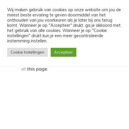
MENU
Wij maken gebruik van cookies op onze website om jou de
meest beste ervaring te geven doormiddel van het
MY BOOKINGS LISTING
onthouden van jou voorkeuren als je later bij ons terug
komt. Wanneer je op "Accepteer" drukt, ga je akkoord met
het gebruik van alle cookies. Wanneer je op "Cookie
instellingen" drukt kun je een meer gecontroleerde
instemming instellen.
This page can only be accessed through
Cookie Instellingen
Accepteer
links in emails related to your booking.
Please check more about configuration
at
this page
.