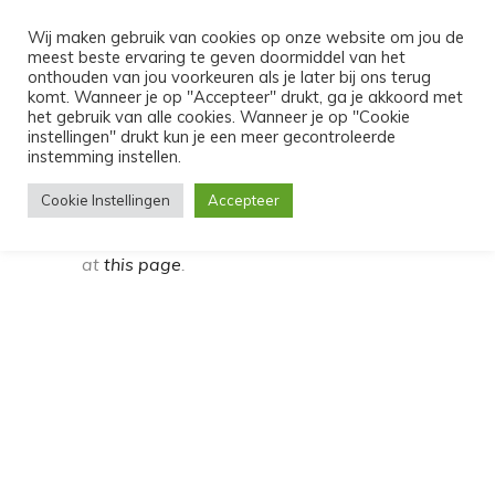
MENU
Wij maken gebruik van cookies op onze website om jou de
meest beste ervaring te geven doormiddel van het
MY BOOKING
onthouden van jou voorkeuren als je later bij ons terug
komt. Wanneer je op "Accepteer" drukt, ga je akkoord met
het gebruik van alle cookies. Wanneer je op "Cookie
instellingen" drukt kun je een meer gecontroleerde
instemming instellen.
This page can only be accessed through
Cookie Instellingen
Accepteer
links in emails related to your booking.
Please check more about configuration
at
this page
.